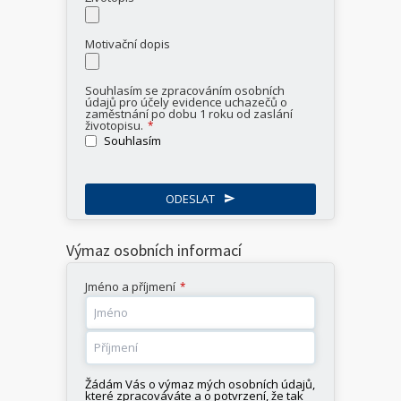
Motivační dopis
Souhlasím se zpracováním osobních
údajů pro účely evidence uchazečů o
zaměstnání po dobu 1 roku od zaslání
životopisu.
*
Souhlasím
ODESLAT
This
Výmaz osobních informací
field
should
be
Jméno a příjmení
*
left
blank
Žádám Vás o výmaz mých osobních údajů,
které zpracováváte a o potvrzení, že tak