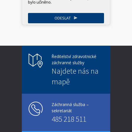
bylo učiněno.
ODESLAT
This
field
should
be
left
blank
Ředitelství zdravotnické
záchranné služby
Najdete nás na
mapě
Záchranná služba –
sekretariát
485 218 511