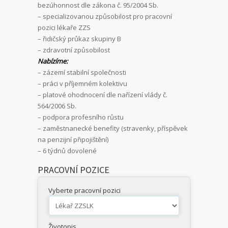
bezúhonnost dle zákona č. 95/2004 Sb.
– specializovanou způsobilost pro pracovní
pozici lékaře ZZS
– řidičský průkaz skupiny B
– zdravotní způsobilost
Nabízíme:
– zázemí stabilní společnosti
– práci v příjemném kolektivu
– platové ohodnocení dle nařízení vlády č.
564/2006 Sb.
– podpora profesního růstu
– zaměstnanecké benefity (stravenky, příspěvek
na penzijní připojištění)
– 6 týdnů dovolené
PRACOVNÍ POZICE
Vyberte pracovní pozici
Životopis