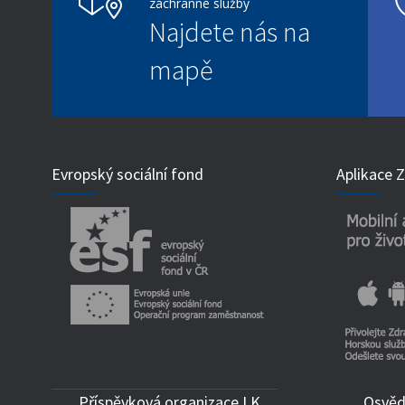
záchranné služby
Najdete nás na
mapě
Evropský sociální fond
Aplikace
Příspěvková organizace LK
Osvěd