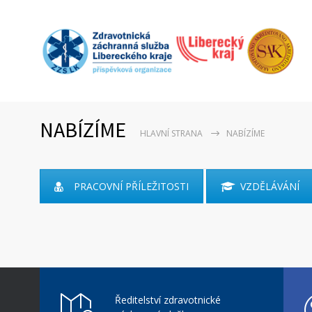
NABÍZÍME
HLAVNÍ STRANA
NABÍZÍME
PRACOVNÍ PŘÍLEŽITOSTI
VZDĚLÁVÁNÍ
Ředitelství zdravotnické