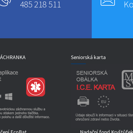
485 218 511
Ko
 ZÁCHRANKA
Seniorská karta
čení EcoBat
Nadační fond Kryštůfe