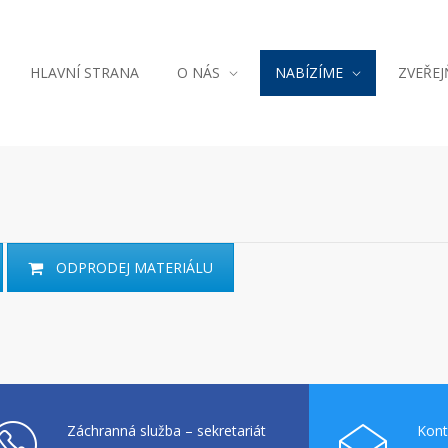
HLAVNÍ STRANA
O NÁS
NABÍZÍME
ZVEŘE
ODPRODEJ MATERIÁLU
Záchranná služba – sekretariát
Kont