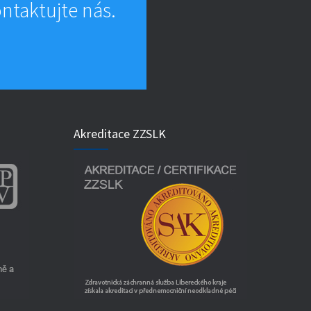
ntaktujte nás.
Akreditace ZZSLK
k