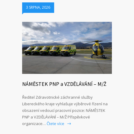
3 SRPNA, 2026
NÁMĚSTEK PNP a VZDĚLÁVÁNÍ – M/Ž
Ředitel Zdravotnické záchranné služby
Libereckého kraje vyhlašuje výběrové řízení na
obsazení vedoucí pracovní pozice: NÁMĚSTEK
PNP a VZDĚLÁVÁNÍ – M/Ž Příspěvkové
organizace…
Čtete více