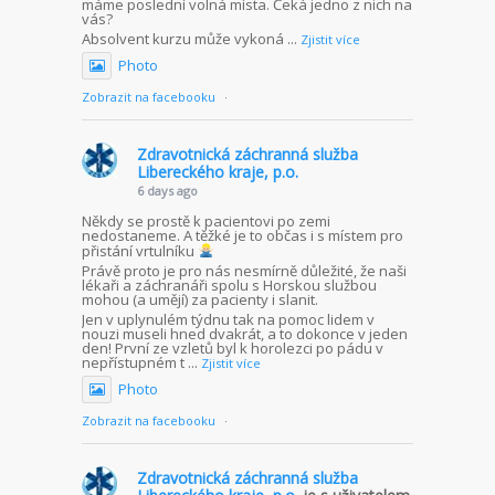
máme poslední volná místa. Čeká jedno z nich na
vás?
Absolvent kurzu může vykoná
...
Zjistit více
Photo
Zobrazit na facebooku
·
Zdravotnická záchranná služba
Libereckého kraje, p.o.
6 days ago
Někdy se prostě k pacientovi po zemi
nedostaneme. A těžké je to občas i s místem pro
přistání vrtulníku
Právě proto je pro nás nesmírně důležité, že naši
lékaři a záchranáři spolu s Horskou službou
mohou (a umějí) za pacienty i slanit.
Jen v uplynulém týdnu tak na pomoc lidem v
nouzi museli hned dvakrát, a to dokonce v jeden
den! První ze vzletů byl k horolezci po pádu v
nepřístupném t
...
Zjistit více
Photo
Zobrazit na facebooku
·
Zdravotnická záchranná služba