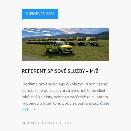
8 čERVENCE, 2026
REFERENT SPISOVÉ SLUŽBY – M/Ž
Hledáme nového kolegu či kolegyni! Krom všeho,
co nabízíme po pracovní stránce, můžeme slíbit
také milý kolektiv, ochotu v začátcích (ale i potom
:-)) pomoci a krom toho pocit, že pomáháte…
Čtete
více
AKTUALITY
,
DŮLEŽITÉ
,
HLAVNÍ