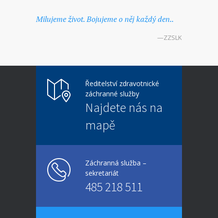
Milujeme život. Bojujeme o něj každý den..
—ZZSLK
Ředitelství zdravotnické
záchranné služby
Najdete nás na
mapě
Záchranná služba –
sekretariát
485 218 511