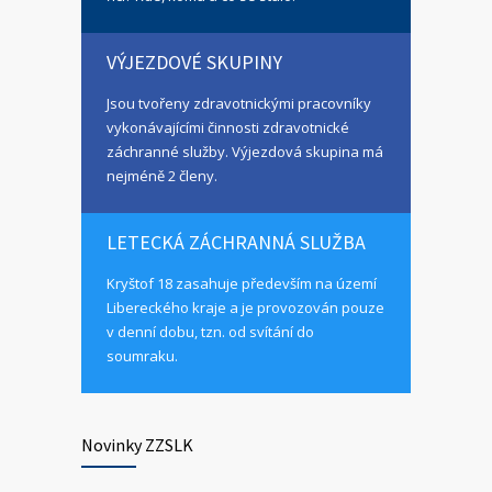
VÝJEZDOVÉ SKUPINY
Jsou tvořeny zdravotnickými pracovníky
vykonávajícími činnosti zdravotnické
záchranné služby. Výjezdová skupina má
nejméně 2 členy.
LETECKÁ ZÁCHRANNÁ SLUŽBA
Kryštof 18 zasahuje především na území
Libereckého kraje a je provozován pouze
v denní dobu, tzn. od svítání do
soumraku.
Novinky ZZSLK