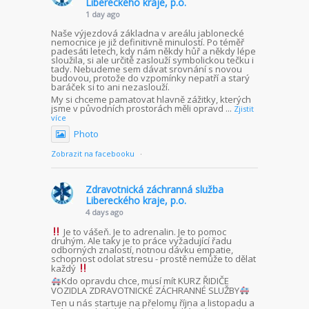
Libereckého kraje, p.o.
1 day ago
Naše výjezdová základna v areálu jablonecké
nemocnice je již definitivně minulostí. Po téměř
padesáti letech, kdy nám někdy hůř a někdy lépe
sloužila, si ale určitě zaslouží symbolickou tečku i
tady. Nebudeme sem dávat srovnání s novou
budovou, protože do vzpomínky nepatří a starý
baráček si to ani nezaslouží.
My si chceme pamatovat hlavně zážitky, kterých
jsme v původních prostorách měli opravd
...
Zjistit
více
Photo
Zobrazit na facebooku
·
Zdravotnická záchranná služba
Libereckého kraje, p.o.
4 days ago
Je to vášeň. Je to adrenalin. Je to pomoc
druhým. Ale taky je to práce vyžadující řadu
odborných znalostí, notnou dávku empatie,
schopnost odolat stresu - prostě nemůže to dělat
každý
Kdo opravdu chce, musí mít KURZ ŘIDIČE
VOZIDLA ZDRAVOTNICKÉ ZÁCHRANNÉ SLUŽBY
Ten u nás startuje na přelomu října a listopadu a