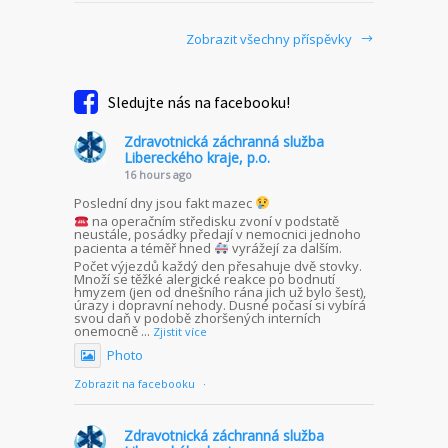
Zobrazit všechny příspěvky
Sledujte nás na facebooku!
Zdravotnická záchranná služba
Libereckého kraje, p.o.
16 hours ago
Poslední dny jsou fakt mazec
na operačním středisku zvoní v podstatě
neustále, posádky předají v nemocnici jednoho
pacienta a téměř hned
vyrážejí za dalším.
Počet výjezdů každý den přesahuje dvě stovky.
Množí se těžké alergické reakce po bodnutí
hmyzem (jen od dnešního rána jich už bylo šest),
úrazy i dopravní nehody. Dusné počasí si vybírá
svou daň v podobě zhoršených interních
onemocně
...
Zjistit více
Photo
Zobrazit na facebooku
·
Zdravotnická záchranná služba