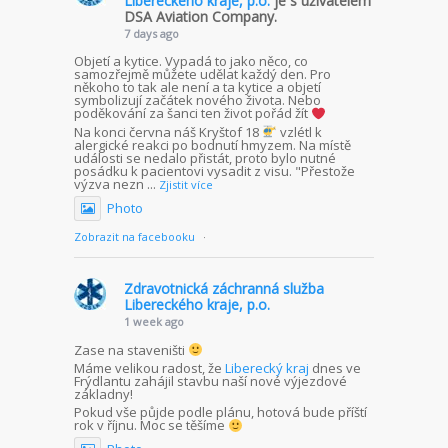
Libereckého kraje, p.o.
je s uživatelem
DSA Aviation Company.
7 days ago
Objetí a kytice. Vypadá to jako něco, co
samozřejmě můžete udělat každý den. Pro
někoho to tak ale není a ta kytice a objetí
symbolizují začátek nového života. Nebo
poděkování za šanci ten život pořád žít
Na konci června náš Kryštof 18
vzlétl k
alergické reakci po bodnutí hmyzem. Na místě
události se nedalo přistát, proto bylo nutné
posádku k pacientovi vysadit z visu. "Přestože
výzva nezn
...
Zjistit více
Photo
Zobrazit na facebooku
·
Zdravotnická záchranná služba
Libereckého kraje, p.o.
1 week ago
Zase na staveništi
Máme velikou radost, že
Liberecký kraj
dnes ve
Frýdlantu zahájil stavbu naší nové výjezdové
základny!
Pokud vše půjde podle plánu, hotová bude příští
rok v říjnu. Moc se těšíme