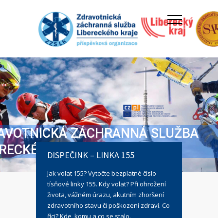
AVOTNICKÁ ZÁCHRANNÁ SLUŽBA
ERECKÉHO KRAJE
DISPEČINK – LINKA 155
Jak volat 155? Vytočte bezplatné číslo
tísňové linky 155. Kdy volat? Při ohrožení
života, vážném úrazu, akutním zhoršení
zdravotního stavu či poškození zdraví. Co
říci? Kde, komu a co se stalo.