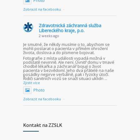
Photo
Zobrazit na facebooku
·
Zdravotnická záchranná služba
Libereckého kraje, p.o.
2 weeks ago
Je smutné, že někdy musíme o to, abychom se
mohli postarat o pacienta v přímém ohrožení
života, doslova a do písmene bojovat.
Fotografie z místa události vypadá možná v
podstatě nevinně. Ale není. Uvnitř domu v tmavé
chodbě lékařka a záchranář bojují o život
pacienta v bezvědomí. Jeho dva přátelé na naše
posádky nejprve verbálně, pak i fyzicky útočí.
Řidiči sanitních vozů se snaží situaci uklidn
...
Zjistit více
Photo
Zobrazit na facebooku
·
Kontakt na ZZSLK