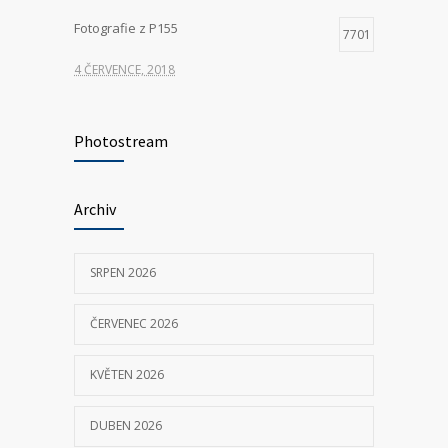
Fotografie z P155
7701
4 ČERVENCE, 2018
Hledáme nové kolegy na pozici ŘIDIČ
7311
VOZIDLA ZDRAVOTNICKÉ ZÁCHRANNÉ
Photostream
SLUŽBY
23 KVĚTNA, 2025
Archiv
P155 Liberecká
7030
SRPEN 2026
11 ČERVNA, 2018
ČERVENEC 2026
KVĚTEN 2026
DUBEN 2026