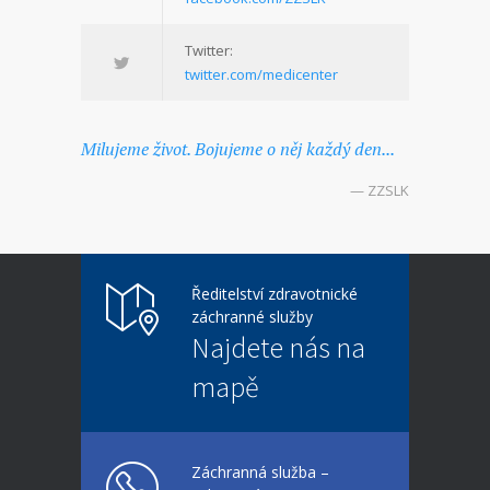
Twitter:
twitter.com/medicenter
Milujeme život. Bojujeme o něj každý den...
— ZZSLK
Ředitelství zdravotnické
záchranné služby
Najdete nás na
mapě
Záchranná služba –