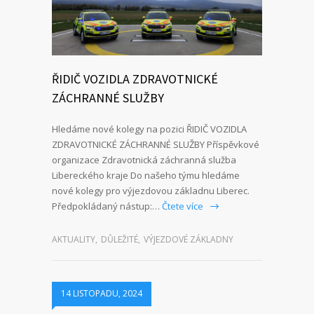
ŘIDIČ VOZIDLA ZDRAVOTNICKÉ
ZÁCHRANNÉ SLUŽBY
Hledáme nové kolegy na pozici ŘIDIČ VOZIDLA
ZDRAVOTNICKÉ ZÁCHRANNÉ SLUŽBY Příspěvkové
organizace Zdravotnická záchranná služba
Libereckého kraje Do našeho týmu hledáme
nové kolegy pro výjezdovou základnu Liberec.
Předpokládaný nástup:…
Čtete více
AKTUALITY
,
DŮLEŽITÉ
,
VÝJEZDOVÉ ZÁKLADNY
14 LISTOPADU, 2024