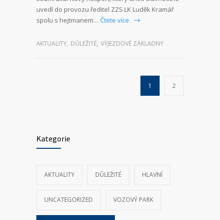
uvedl do provozu ředitel ZZS LK Luděk Kramář
spolu s hejtmanem…
Čtete více
AKTUALITY
,
DŮLEŽITÉ
,
VÝJEZDOVÉ ZÁKLADNY
1
2
Kategorie
AKTUALITY
DŮLEŽITÉ
HLAVNÍ
UNCATEGORIZED
VOZOVÝ PARK