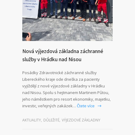
Nová výjezdová základna záchranné
služby v Hrádku nad Nisou
Posádky Zdravotnické záchranné služby
Libereckého kraje ode dneška za pacienty
vyjíždějí z nové výjezdové základny v Hrádku
nad Nisou. Spolu s hejtmanem Martinem Půtou,
jeho náměstkem pro resort ekonomiky, majetku,
investic, veřejných zakázek…
Čtete více
AKTUALITY
,
DŮLEŽITÉ
,
VÝJEZDOVÉ ZÁKLADNY