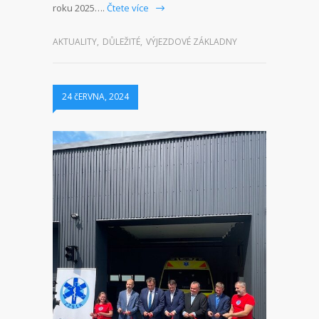
roku 2025….
Čtete více
AKTUALITY
,
DŮLEŽITÉ
,
VÝJEZDOVÉ ZÁKLADNY
24 čERVNA, 2024