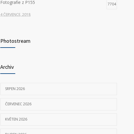
Fotografie z P155
7704
4 ČERVENCE, 2018
Hledáme nové kolegy na pozici ŘIDIČ VOZIDLA
7352
ZDRAVOTNICKÉ ZÁCHRANNÉ SLUŽBY
Photostream
23 KVĚTNA, 2025
P155 Liberecká
7032
Archiv
11 ČERVNA, 2018
SRPEN 2026
ČERVENEC 2026
KVĚTEN 2026