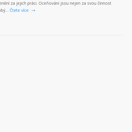
ění za jejich práci. Oceňováni jsou nejen za svou činnost
dobý…
Čtete více