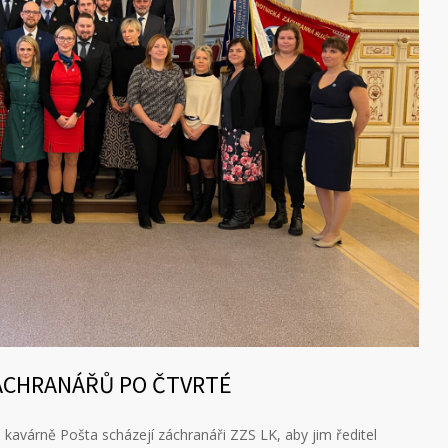
ÁCHRANÁŘŮ PO ČTVRTÉ
ké kavárně Pošta scházejí záchranáři ZZS LK, aby jim ředitel