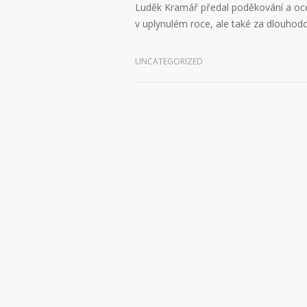
Luděk Kramář předal poděkování a ocen
v uplynulém roce, ale také za dlouho
UNCATEGORIZED