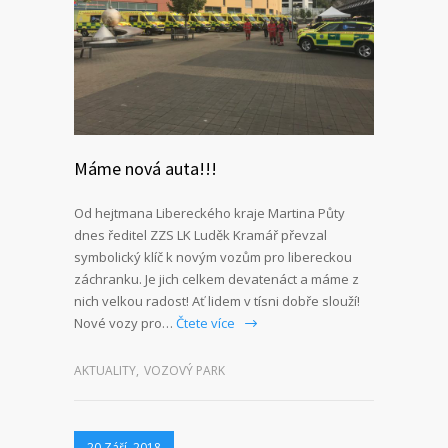
Máme nová auta!!!
Od hejtmana Libereckého kraje Martina Půty
dnes ředitel ZZS LK Luděk Kramář převzal
symbolický klíč k novým vozům pro libereckou
záchranku. Je jich celkem devatenáct a máme z
nich velkou radost! Ať lidem v tísni dobře slouží!
Nové vozy pro…
Čtete více
AKTUALITY
,
VOZOVÝ PARK
20 Září, 2018