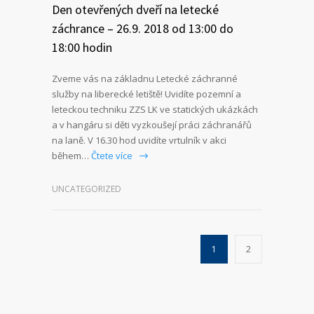
Den otevřených dveří na letecké
záchrance – 26.9. 2018 od 13:00 do
18:00 hodin
Zveme vás na základnu Letecké záchranné
služby na liberecké letiště! Uvidíte pozemní a
leteckou techniku ZZS LK ve statických ukázkách
a v hangáru si děti vyzkoušejí práci záchranářů
na laně. V 16.30 hod uvidíte vrtulník v akci
během…
Čtete více
UNCATEGORIZED
1
2