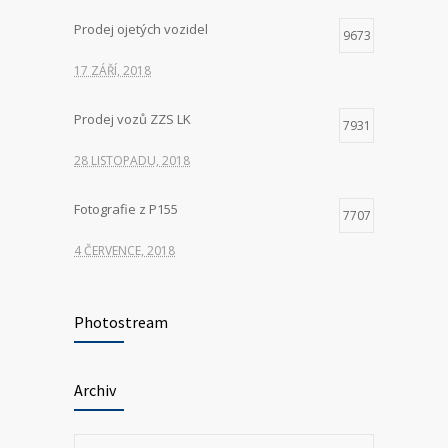
Prodej ojetých vozidel
9673
17 ZÁŘÍ, 2018
Prodej vozů ZZS LK
7931
28 LISTOPADU, 2018
Fotografie z P155
7707
4 ČERVENCE, 2018
Hledáme nové kolegy na pozici ŘIDIČ
7435
VOZIDLA ZDRAVOTNICKÉ ZÁCHRANNÉ
Photostream
SLUŽBY
23 KVĚTNA, 2025
Archiv
P155 Liberecká
7037