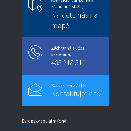
Ředitelství zdravotnické
záchranné služby
Najdete nás na
mapě
Záchranná služba –
sekretariát
485 218 511
Kontakt na ZZSLK
Kontaktujte nás.
Evropský sociální fond