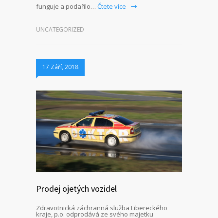
funguje a podařilo…
Čtete více
UNCATEGORIZED
17 Září, 2018
Prodej ojetých vozidel
Zdravotnická záchranná služba Libereckého
kraje, p.o. odprodává ze svého majetku