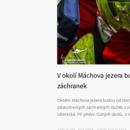
V okolí Máchova jezera b
záchranek
Okolím Máchova jezera budou od útern
zdravotnických záchranných služeb z ce
Liberecká. Při plnění různých úkolů, 