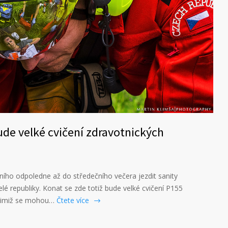
ude velké cvičení zdravotnických
ího odpoledne až do středečního večera jezdit sanity
lé republiky. Konat se zde totiž bude velké cvičení P155
s nimiž se mohou…
Čtete více