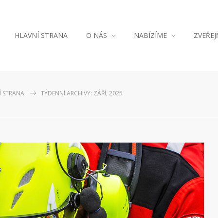
HLAVNÍ STRANA
O NÁS
NABÍZÍME
ZVEŘE
Í STRANA
TÝDENNÍ ARCHIVY: ZÁŘÍ, 2025