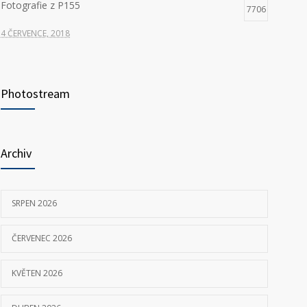
Fotografie z P155
7706
4 ČERVENCE, 2018
Hledáme nové kolegy na pozici ŘIDIČ VOZIDLA
7398
ZDRAVOTNICKÉ ZÁCHRANNÉ SLUŽBY
Photostream
23 KVĚTNA, 2025
P155 Liberecká
7036
Archiv
11 ČERVNA, 2018
SRPEN 2026
ČERVENEC 2026
KVĚTEN 2026