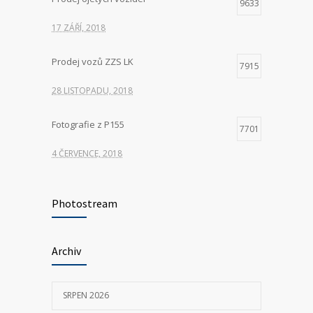
9633
17 ZÁŘÍ, 2018
Prodej vozů ZZS LK
7915
28 LISTOPADU, 2018
Fotografie z P155
7701
4 ČERVENCE, 2018
Hledáme nové kolegy na pozici ŘIDIČ
7312
VOZIDLA ZDRAVOTNICKÉ ZÁCHRANNÉ
Photostream
SLUŽBY
23 KVĚTNA, 2025
Archiv
P155 Liberecká
7030
SRPEN 2026
11 ČERVNA, 2018