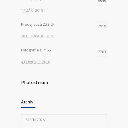
9646
17 ZÁŘÍ, 2018
Prodej vozů ZZS LK
7919
28 LISTOPADU, 2018
Fotografie z P155
7703
4 ČERVENCE, 2018
Hledáme nové kolegy na pozici ŘIDIČ
7341
VOZIDLA ZDRAVOTNICKÉ ZÁCHRANNÉ
Photostream
SLUŽBY
23 KVĚTNA, 2025
Archiv
P155 Liberecká
7031
SRPEN 2026
11 ČERVNA, 2018