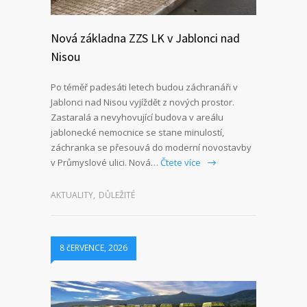
Nová základna ZZS LK v Jablonci nad
Nisou
Po téměř padesáti letech budou záchranáři v
Jablonci nad Nisou vyjíždět z nových prostor.
Zastaralá a nevyhovující budova v areálu
jablonecké nemocnice se stane minulostí,
záchranka se přesouvá do moderní novostavby
v Průmyslové ulici. Nová…
Čtete více
AKTUALITY
,
DŮLEŽITÉ
8 čERVENCE, 2026