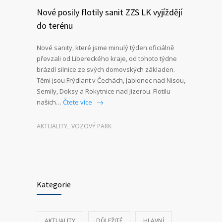
Nové posily flotily sanit ZZS LK vyjíždějí
do terénu
Nové sanity, které jsme minulý týden oficiálně
převzali od Libereckého kraje, od tohoto týdne
brázdí silnice ze svých domovských základen.
Těmi jsou Frýdlant v Čechách, Jablonec nad Nisou,
Semily, Doksy a Rokytnice nad Jizerou. Flotilu
našich…
Čtete více
AKTUALITY
,
VOZOVÝ PARK
Kategorie
AKTUALITY
DŮLEŽITÉ
HLAVNÍ