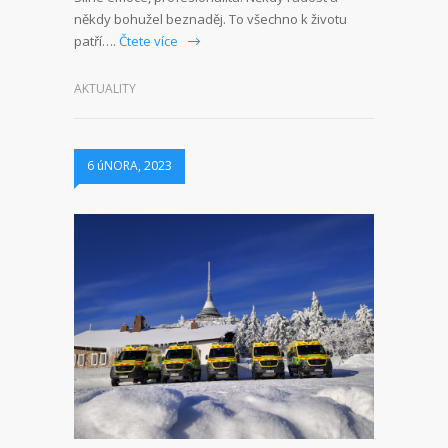
někdy bohužel beznaděj. To všechno k životu
patří….
Čtete více
AKTUALITY
6 úNORA, 2023