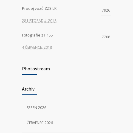
Prodej vozů ZZS LK
7926
28 LISTOPADU, 2018
Fotografie z P155
7706
4 ČERVENCE, 2018
Hledáme nové kolegy na pozici ŘIDIČ
7398
VOZIDLA ZDRAVOTNICKÉ ZÁCHRANNÉ
Photostream
SLUŽBY
23 KVĚTNA, 2025
Archiv
P155 Liberecká
7036
SRPEN 2026
11 ČERVNA, 2018
ČERVENEC 2026