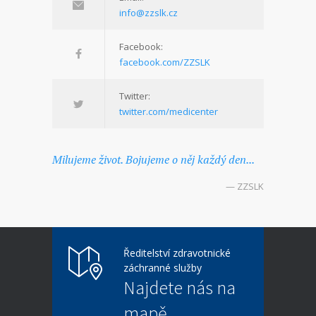
info@zzslk.cz
Facebook:
facebook.com/ZZSLK
Twitter:
twitter.com/medicenter
Milujeme život. Bojujeme o něj každý den...
— ZZSLK
Ředitelství zdravotnické
záchranné služby
Najdete nás na
mapě