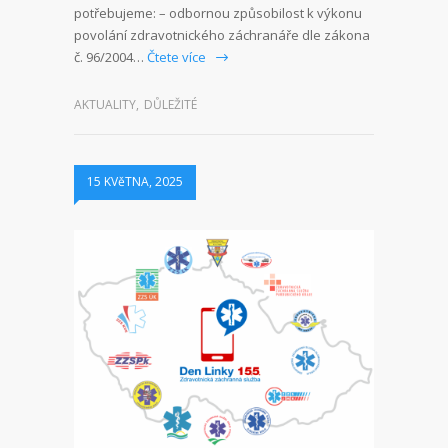
potřebujeme: – odbornou způsobilost k výkonu
povolání zdravotnického záchranáře dle zákona
č. 96/2004…
Čtete více
AKTUALITY
,
DŮLEŽITÉ
15 KVěTNA, 2025