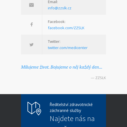
Email:
info@zzslk.cz
Facebook:
facebook.com/ZZSLK
Twitter:
twitter.com/medicenter
Milujeme život. Bojujeme o něj každý den...
— ZZSLK
Ředitelství zdravotnické
záchranné služby
Najdete nás na