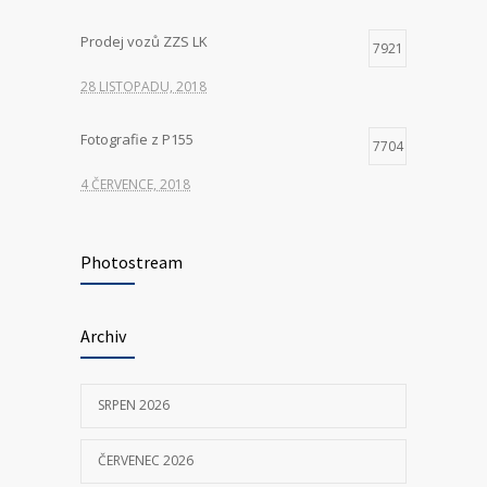
Prodej vozů ZZS LK
7921
28 LISTOPADU, 2018
Fotografie z P155
7704
4 ČERVENCE, 2018
Hledáme nové kolegy na pozici ŘIDIČ
7353
VOZIDLA ZDRAVOTNICKÉ ZÁCHRANNÉ
Photostream
SLUŽBY
23 KVĚTNA, 2025
Archiv
P155 Liberecká
7032
SRPEN 2026
11 ČERVNA, 2018
ČERVENEC 2026