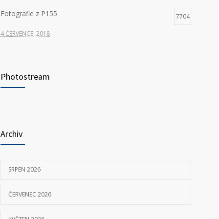
Fotografie z P155
7704
4 ČERVENCE, 2018
Hledáme nové kolegy na pozici ŘIDIČ VOZIDLA
7352
ZDRAVOTNICKÉ ZÁCHRANNÉ SLUŽBY
Photostream
23 KVĚTNA, 2025
P155 Liberecká
7032
11 ČERVNA, 2018
Archiv
SRPEN 2026
ČERVENEC 2026