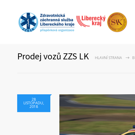
Prodej vozů ZZS LK
HLAVNÍ STRANA
B
28
LISTOPADU,
2018