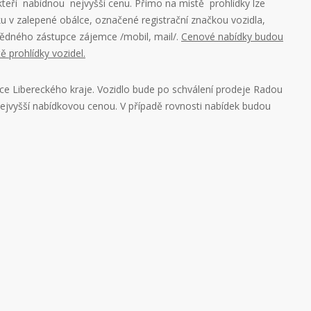
eří nabídnou nejvyšší cenu. Přímo na místě prohlídky lze
 v zalepené obálce, označené registrační značkou vozidla,
dného zástupce zájemce /mobil, mail/.
Cenové nabídky budou
 prohlídky vozidel.
ce Libereckého kraje. Vozidlo bude po schválení prodeje Radou
ejvyšší nabídkovou cenou. V případě rovnosti nabídek budou