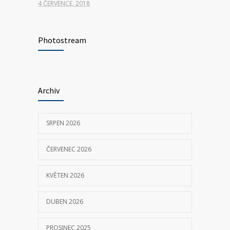
4 ČERVENCE, 2018
Hledáme nové kolegy na pozici ŘIDIČ
7335
VOZIDLA ZDRAVOTNICKÉ ZÁCHRANNÉ
Photostream
SLUŽBY
23 KVĚTNA, 2025
Archiv
P155 Liberecká
7031
11 ČERVNA, 2018
SRPEN 2026
ČERVENEC 2026
KVĚTEN 2026
DUBEN 2026
PROSINEC 2025