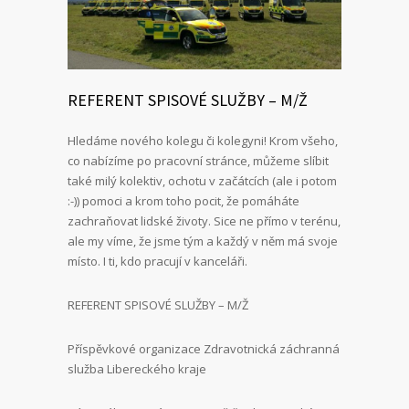
REFERENT SPISOVÉ SLUŽBY – M/Ž
Hledáme nového kolegu či kolegyni! Krom všeho,
co nabízíme po pracovní stránce, můžeme slíbit
také milý kolektiv, ochotu v začátcích (ale i potom
:-)) pomoci a krom toho pocit, že pomáháte
zachraňovat lidské životy. Sice ne přímo v terénu,
ale my víme, že jsme tým a každý v něm má svoje
místo. I ti, kdo pracují v kanceláři.
REFERENT SPISOVÉ SLUŽBY – M/Ž
Příspěvkové organizace Zdravotnická záchranná
služba Libereckého kraje