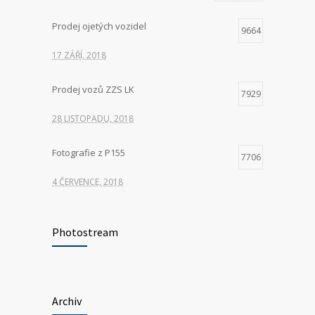
Prodej ojetých vozidel
9664
17 ZÁŘÍ, 2018
Prodej vozů ZZS LK
7929
28 LISTOPADU, 2018
Fotografie z P155
7706
4 ČERVENCE, 2018
Hledáme nové kolegy na pozici ŘIDIČ
7416
VOZIDLA ZDRAVOTNICKÉ ZÁCHRANNÉ
Photostream
SLUŽBY
23 KVĚTNA, 2025
Archiv
P155 Liberecká
7036