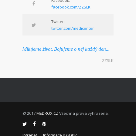
Facebook:
facebook.com/ZZSLK
Twitter:
twitter.com/medicenter
Milujeme život. Bojujeme o něj každý den...
— ZZSLK
© 2017
MEDROX.CZ
Všechna práva vyhrazena.
Intranet
Informace o GDPR