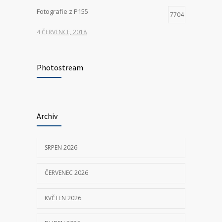
Fotografie z P155
7704
4 ČERVENCE, 2018
Hledáme nové kolegy na pozici ŘIDIČ
7354
VOZIDLA ZDRAVOTNICKÉ ZÁCHRANNÉ
Photostream
SLUŽBY
23 KVĚTNA, 2025
Archiv
P155 Liberecká
7032
11 ČERVNA, 2018
SRPEN 2026
ČERVENEC 2026
KVĚTEN 2026