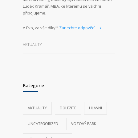
Luděk Kramář, MBA, ke kterému se všichni
připojujeme.
A Evo, za vše díky!!!
Zanechte odpověď
AKTUALITY
Kategorie
AKTUALITY
DŮLEŽITÉ
HLAVNÍ
UNCATEGORIZED
VOZOVÝ PARK