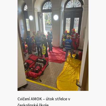
Cvičení AMOK – útok střelce v
českolipské škole