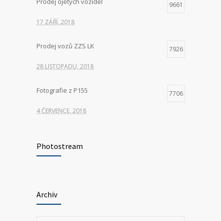
Prodej ojetých vozidel
9661
17 ZÁŘÍ, 2018
Prodej vozů ZZS LK
7926
28 LISTOPADU, 2018
Fotografie z P155
7706
4 ČERVENCE, 2018
Hledáme nové kolegy na pozici ŘIDIČ
7397
VOZIDLA ZDRAVOTNICKÉ ZÁCHRANNÉ
Photostream
SLUŽBY
23 KVĚTNA, 2025
Archiv
P155 Liberecká
7035
11 ČERVNA, 2018