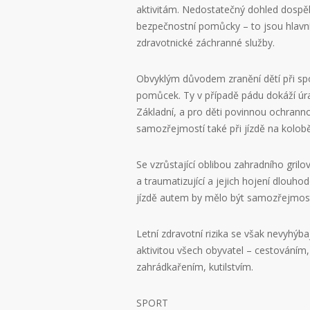
aktivitám. Nedostatečný dohled dospělý
bezpečnostní pomůcky – to jsou hlavn
zdravotnické záchranné služby.
Obvyklým důvodem zranění dětí při spo
pomůcek. Ty v případě pádu dokáží úra
Základní, a pro děti povinnou ochranno
samozřejmostí také při jízdě na kolob
Se vzrůstající oblibou zahradního grilo
a traumatizující a jejich hojení dlouho
jízdě autem by mělo být samozřejmost
Letní zdravotní rizika se však nevyhýb
aktivitou všech obyvatel – cestováním,
zahrádkařením, kutilstvím.
SPORT