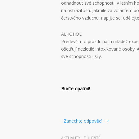
odhadnout své schopnosti. V letním hork
na ostražitosti. Jakmile za volantem po
čerstvého vzduchu, napijte se, udělejte 
ALKOHOL
Především o prázdninách mládež exper
ošetřují nezletilé intoxikované osoby. 
své schopnosti i síly.
Buďte opatrní!
Zanechte odpověď
AKTUALITY
,
DŮLEŽITÉ