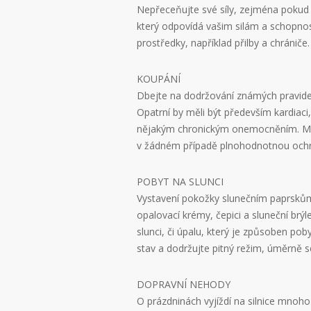
Nepřeceňujte své síly, zejména pokud b
který odpovídá vašim silám a schopn
prostředky, například přilby a chrániče.
KOUPÁNÍ
Dbejte na dodržování známých pravidel
Opatrní by měli být především kardiaci, 
nějakým chronickým onemocněním. Malé
v žádném případě plnohodnotnou ochr
POBYT NA SLUNCI
Vystavení pokožky slunečním paprskům
opalovací krémy, čepici a sluneční brýl
slunci, či úpalu, který je způsoben po
stav a dodržujte pitný režim, úměrně s
DOPRAVNÍ NEHODY
O prázdninách vyjíždí na silnice mnoho