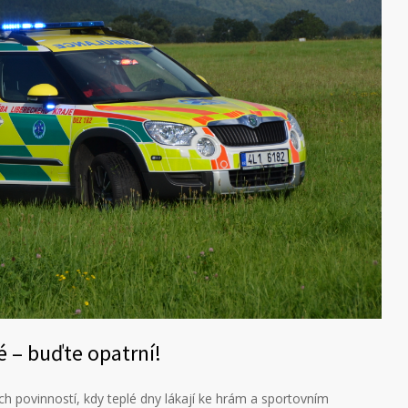
é – buďte opatrní!
ch povinností, kdy teplé dny lákají ke hrám a sportovním