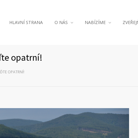
HLAVNÍ STRANA
O NÁS
NABÍZÍME
ZVEŘE
te opatrní!
ĎTE OPATRNÍ!