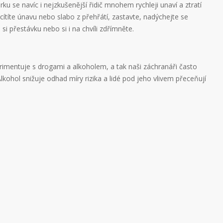
u se navíc i nejzkušenější řidič mnohem rychleji unaví a ztratí
cítíte únavu nebo slabo z přehřátí, zastavte, nadýchejte se
si přestávku nebo si i na chvíli zdřímněte.
imentuje s drogami a alkoholem, a tak naši záchranáři často
Alkohol snižuje odhad míry rizika a lidé pod jeho vlivem přeceňují