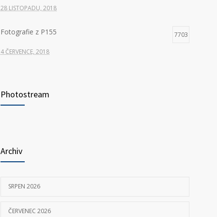
28 LISTOPADU, 2018
Fotografie z P155
7703
4 ČERVENCE, 2018
Hledáme nové kolegy na pozici ŘIDIČ VOZIDLA
7326
ZDRAVOTNICKÉ ZÁCHRANNÉ SLUŽBY
Photostream
23 KVĚTNA, 2025
P155 Liberecká
7031
11 ČERVNA, 2018
Archiv
SRPEN 2026
ČERVENEC 2026