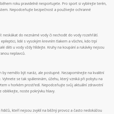
ěhem roku pravidelně nesportujete. Pro sport si vybírejte terén,
ostem. Nepodceňujte bezpečnost a používejte ochranné
: neskákat do neznámé vody či nechodit do vody rozehřátí.
epileptici, lidé s vysokým krevním tlakem a všichni, kdo trpí
 děti u vody vždy hlídejte. Kruhy na koupání a rukávky nejsou
anou neplavců.
 by nemělo být naráz, ale postupné. Nezapomínejte na kvalitní
e. Vyhnete se tak spáleninám, úžehu, který vzniká při pobytu na
bytem v horkém prostředí. Nepodceňujte svůj aktuální zdravotní
e oblékejte, noste pokrývku hlavy.
 řidičů, kteří nejsou zvyklí na běžný provoz a často nedokážou