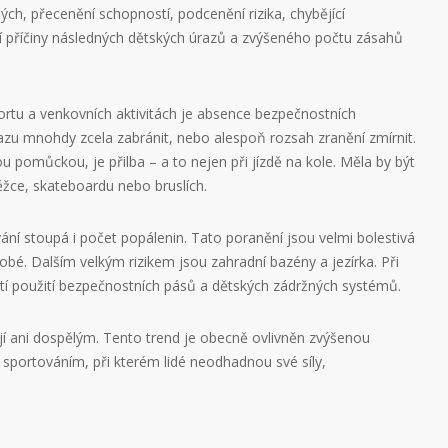
ch, přecenění schopností, podcenění rizika, chybějící
í příčiny následných dětských úrazů a zvýšeného počtu zásahů
rtu a venkovních aktivitách je absence bezpečnostních
zu mnohdy zcela zabránit, nebo alespoň rozsah zranění zmírnit.
u pomůckou, je přilba – a to nejen při jízdě na kole. Měla by být
ěžce, skateboardu nebo bruslích.
vání stoupá i počet popálenin. Tato poranění jsou velmi bolestivá
dobé. Dalším velkým rizikem jsou zahradní bazény a jezírka. Při
í použití bezpečnostních pásů a dětských zádržných systémů.
ají ani dospělým. Tento trend je obecně ovlivněn zvýšenou
 sportováním, při kterém lidé neodhadnou své síly,