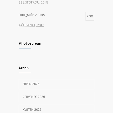
28 LISTOPADU, 2018
Fotografie z P155
7701
4 ČERVENCE, 2018
Hledáme nové kolegy na pozici ŘIDIČ
7318
VOZIDLA ZDRAVOTNICKÉ ZÁCHRANNÉ
Photostream
SLUŽBY
23 KVĚTNA, 2025
Archiv
P155 Liberecká
7030
11 ČERVNA, 2018
SRPEN 2026
ČERVENEC 2026
KVĚTEN 2026