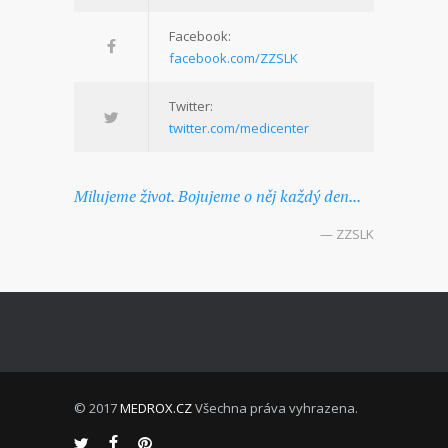
Facebook:
facebook.com/ZZSLK
Twitter:
twitter.com/medicenter
Milujeme život. Bojujeme o něj každý den...
— ZZSLK
© 2017
MEDROX.CZ
Všechna práva vyhrazena.