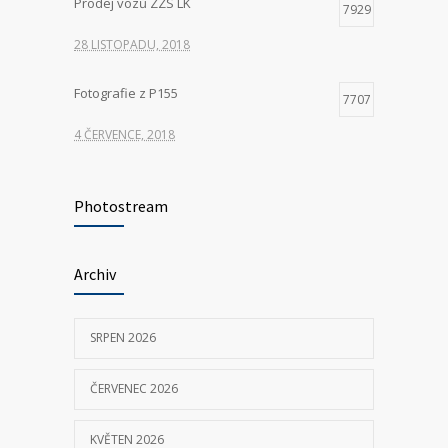
Prodej vozů ZZS LK
7929
28 LISTOPADU, 2018
Fotografie z P155
7707
4 ČERVENCE, 2018
Hledáme nové kolegy na pozici ŘIDIČ
7426
VOZIDLA ZDRAVOTNICKÉ ZÁCHRANNÉ
Photostream
SLUŽBY
23 KVĚTNA, 2025
Archiv
P155 Liberecká
7037
SRPEN 2026
11 ČERVNA, 2018
ČERVENEC 2026
KVĚTEN 2026