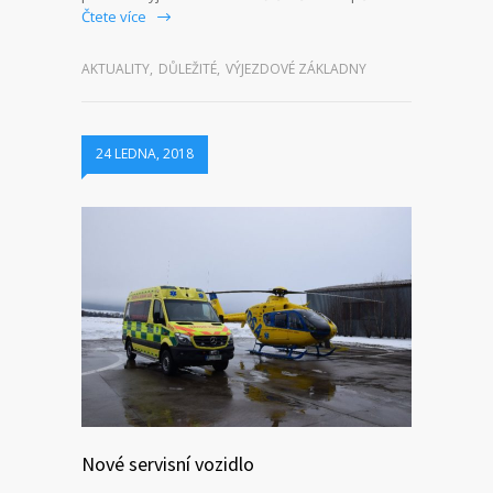
Čtete více
AKTUALITY
,
DŮLEŽITÉ
,
VÝJEZDOVÉ ZÁKLADNY
24 LEDNA, 2018
Nové servisní vozidlo