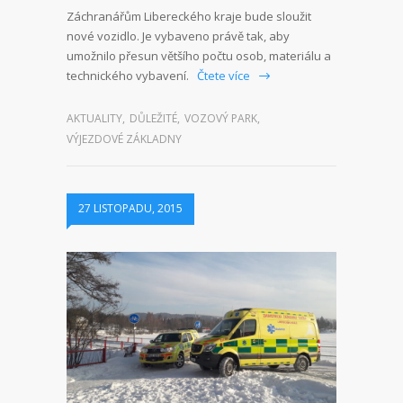
Záchranářům Libereckého kraje bude sloužit
nové vozidlo. Je vybaveno právě tak, aby
umožnilo přesun většího počtu osob, materiálu a
technického vybavení.
Čtete více
AKTUALITY
,
DŮLEŽITÉ
,
VOZOVÝ PARK
,
VÝJEZDOVÉ ZÁKLADNY
27 LISTOPADU, 2015