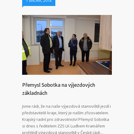
1 úNORA, 2018
Přemysl Sobotka na výjezdových
základnách
Jsme rádi, že na naše výjezdová stanoviště jezdí i
představitelé kraje, který je naším zřizovatelem.
Krajský radní pro zdravotnictví Přemysl Sobotka
si dnes s ředitelem ZZS LK Luďkem Kramářem
prohlédl výjezdová stanoviště v České Lípě…