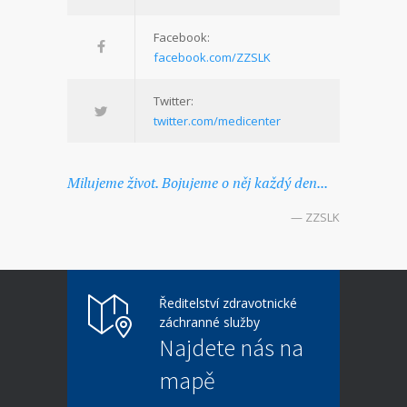
Facebook:
facebook.com/ZZSLK
Twitter:
twitter.com/medicenter
Milujeme život. Bojujeme o něj každý den...
— ZZSLK
Ředitelství zdravotnické
záchranné služby
Najdete nás na
mapě