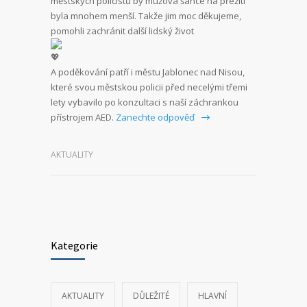
městských policistů by mužova šance na přežití
byla mnohem menší. Takže jim moc děkujeme,
pomohli zachránit další lidský život
A poděkování patří i městu Jablonec nad Nisou,
které svou městskou policii před necelými třemi
lety vybavilo po konzultaci s naší záchrankou
přístrojem AED.
Zanechte odpověď
AKTUALITY
Kategorie
AKTUALITY
DŮLEŽITÉ
HLAVNÍ