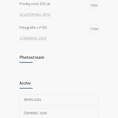
Prodej vozů ZZS LK
7923
28 LISTOPADU, 2018
Fotografie z P155
7704
4 ČERVENCE, 2018
Hledáme nové kolegy na pozici ŘIDIČ
7364
VOZIDLA ZDRAVOTNICKÉ ZÁCHRANNÉ
Photostream
SLUŽBY
23 KVĚTNA, 2025
Archiv
P155 Liberecká
7034
11 ČERVNA, 2018
SRPEN 2026
ČERVENEC 2026