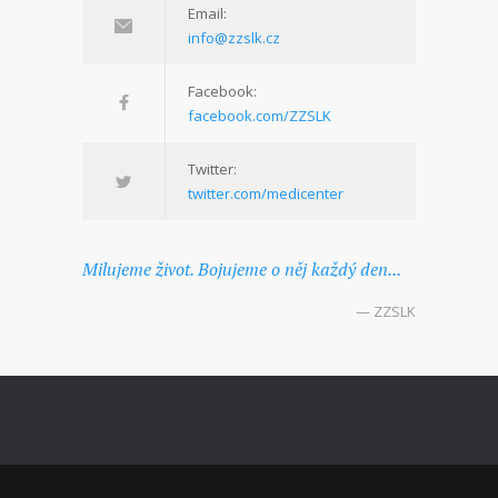
Email:
info@zzslk.cz
Facebook:
facebook.com/ZZSLK
Twitter:
twitter.com/medicenter
Milujeme život. Bojujeme o něj každý den...
— ZZSLK