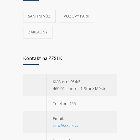
Klášterní 954/5
460 01 Liberec 1-Staré Město
Telefon: 155
Email:
info@zzslk.cz
Facebook:
facebook.com/ZZSLK
Twitter:
twitter.com/medicenter
Milujeme život. Bojujeme o něj každý den...
— ZZSLK