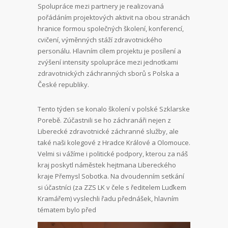
Spolupráce mezi partnery je realizovaná
pořádáním projektových aktivit na obou stranách
hranice formou společných školení, konferencí,
cvičení, výměnných stáží zdravotnického
personálu. Hlavním cílem projektu je posílení a
zvýšení intensity spolupráce mezi jednotkami
zdravotnických záchranných sborů s Polska a
České republiky.
Tento týden se konalo školení v polské Szklarske
Porebě. Zúčastnili se ho záchranáři nejen z
Liberecké zdravotnické záchranné služby, ale
také naši kolegové z Hradce Králové a Olomouce.
Velmi si vážíme i politické podpory, kterou za náš
kraj poskytl náměstek hejtmana Libereckého
kraje Přemysl Sobotka. Na dvoudenním setkání
si účastníci (za ZZS LK v čele s ředitelem Luďkem
Kramářem) vyslechli řadu přednášek, hlavním
tématem bylo před