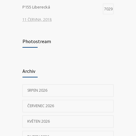
Archiv
P155 Liberecká
7029
11 ČERVNA, 2018
SRPEN 2026
ČERVENEC 2026
KVĚTEN 2026
DUBEN 2026
PROSINEC 2025
ZÁŘÍ 2025
SRPEN 2025
KVĚTEN 2025