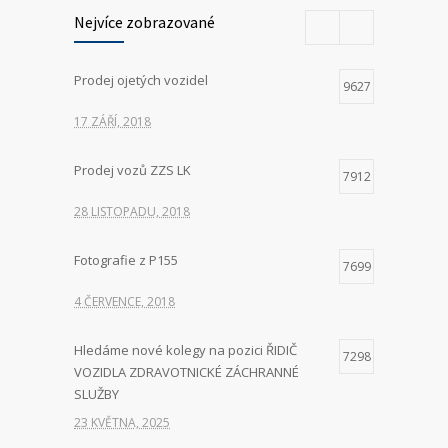
Nejvíce zobrazované
Prodej ojetých vozidel
9627
17 ZÁŘÍ, 2018
Prodej vozů ZZS LK
7912
28 LISTOPADU, 2018
Fotografie z P155
7699
4 ČERVENCE, 2018
Hledáme nové kolegy na pozici ŘIDIČ
7298
VOZIDLA ZDRAVOTNICKÉ ZÁCHRANNÉ
Photostream
SLUŽBY
23 KVĚTNA, 2025