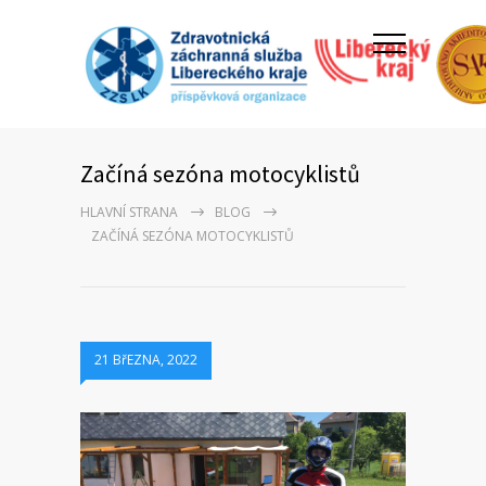
Začíná sezóna motocyklistů
HLAVNÍ STRANA
BLOG
ZAČÍNÁ SEZÓNA MOTOCYKLISTŮ
21 BřEZNA, 2022