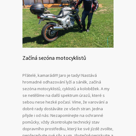
Začíná sezóna motocyklistů
Přátelé, kamarádi!!! Jaro je tady! Nastává
hromadné odhazování lyží a sáněk, začíná
sezóna motocyklistů, cyklistů a koloběžek. A my
se netěšíme na další spektrum úrazů, které s
sebou nese hezké počasí. Víme, že varování a
dobré rady dostáváte ze všech stran. Jedna
přijde i od nás: Nezapomínejte na ochranné
pomůcky, vždy zkontrolujte technický stav
dopravního prostředku, který ke své jízdě zvolíte,
nepřeceňujte své síly a um, zbytečně neriskujte a