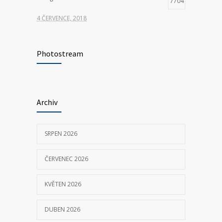
7704
4 ČERVENCE, 2018
Hledáme nové kolegy na pozici ŘIDIČ
7355
VOZIDLA ZDRAVOTNICKÉ ZÁCHRANNÉ
Photostream
SLUŽBY
23 KVĚTNA, 2025
Archiv
P155 Liberecká
7032
11 ČERVNA, 2018
SRPEN 2026
ČERVENEC 2026
KVĚTEN 2026
DUBEN 2026