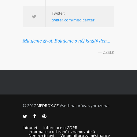
Twitter:
twitter.com/medicenter
Milujeme život. Bojujeme o něj každý den...
— ZZSLK
© 2017
MEDROX.CZ
Všechna práva vyhrazena.
Intranet
Informace o GDPR
Informace o ochraně oznamovatelů
Nenech to být
Webmail pro zaměstnance