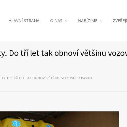
HLAVNÍ STRANA
O NÁS
NABÍZÍME
ZVEŘE
ty. Do tří let tak obnoví většinu voz
ITY. DO TŘÍ LET TAK OBNOVÍ VĚTŠINU VOZOVÉHO PARKU