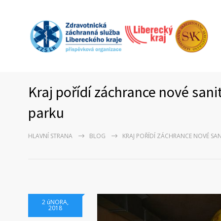
Kraj pořídí záchrance nové sani
parku
HLAVNÍ STRANA
BLOG
KRAJ POŘÍDÍ ZÁCHRANCE NOVÉ SAN
2 úNORA,
2018