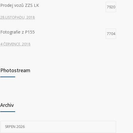
Prodej vozů ZZS LK
7920
28 LISTOPADU, 2018
Fotografie z P155
7704
4 ČERVENCE, 2018
Hledáme nové kolegy na pozici ŘIDIČ VOZIDLA
7351
ZDRAVOTNICKÉ ZÁCHRANNÉ SLUŽBY
Photostream
23 KVĚTNA, 2025
P155 Liberecká
7032
11 ČERVNA, 2018
Archiv
SRPEN 2026