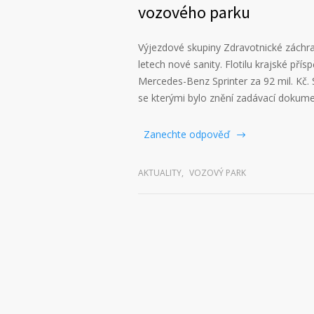
vozového parku
Výjezdové skupiny Zdravotnické záchra
letech nové sanity. Flotilu krajské př
Mercedes-Benz Sprinter za 92 mil. Kč.
se kterými bylo znění zadávací dokum
Zanechte odpověď
AKTUALITY
,
VOZOVÝ PARK